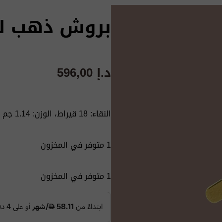
بروش ذهب للأطفا
د.إ
596,00
النقاء: 18 قيراط، الوزن: 1.14 جم
1 متوفر في المخزون
1 متوفر في المخزون