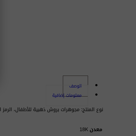
الوصف
معلومات إضافية
نوع المنتج: مجوهرات بروش ذهبية للأطفال، الرمز الشريطي: 272450، الوزن: 1.14 جرام، النقاوة: 18 
معدن
18K