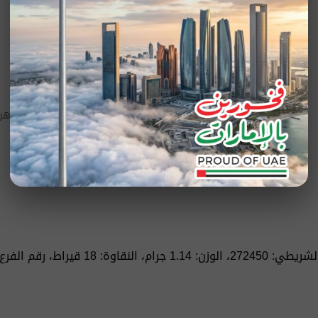
اضافة الى المفضلة
وحدة التخزين
201175
الفئة
مجوهرا
قيراط، رقم الفرع: 2