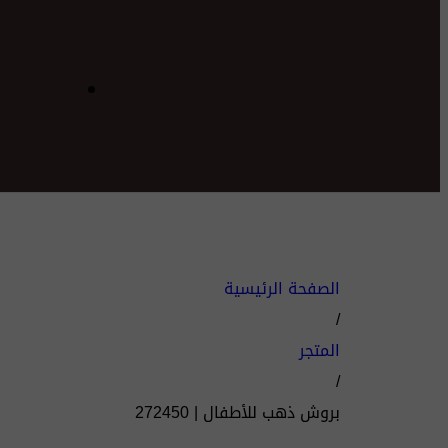
الصفحة الرئيسية
/
المتجر
/
بروش ذهب للأطفال | 272450