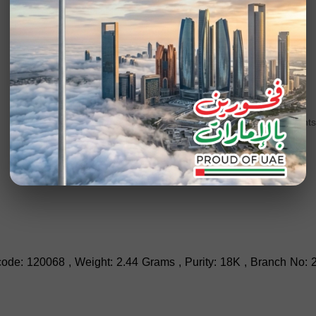
Add to wishlist
SKU
200780
Category
Pendants
de: 120068 , Weight: 2.44 Grams , Purity: 18K , Branch No: 