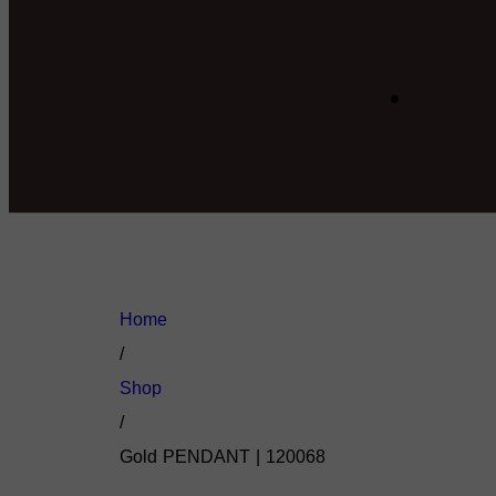
Home
/
Shop
/
Gold PENDANT | 120068